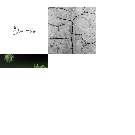
Bien
être
-
Santé
Sommeil