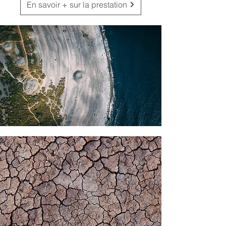
En savoir + sur la prestation
réseaux géobiologiques, etc... Tous ces 
éléments pathogènes affaiblissent 
considérablement nos défenses 
immunitaires et ont une incidence sur 
notre équilibre global. C'est pour cela qu'il 
est important d'identifier les zones 
favorables au bien-être, celles défavorables 
pour la santé, et de trouver des solutions 
qui ont fait leurs preuves afin que les 
occupants du lieu se sentent mieux. La 
Géobiologie est aujourd'hui reconnue 
comme un facteur incontournable dans la 
prévention des maladies chroniques et 
dégénératives. Cette science 
pluridisciplinaire pourrait s'avérer au fil des 
prochaines décennies comme un allié 
majeur du monde médical.