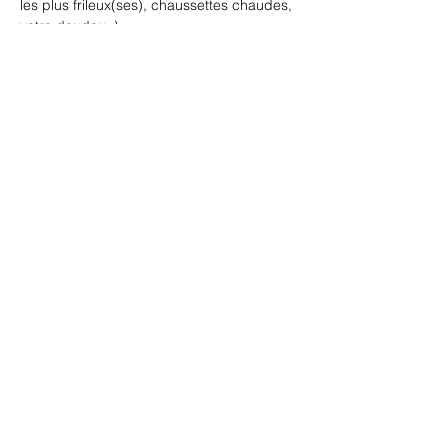
les plus frileux(ses), chaussettes chaudes, 
votre doudou ;) ...
Partager cet événement
ELIXIR
Comme un
Les Herbiers - Vendée - Pays de la Loire
© 2025 par D. de Son
Tous droits réservés - Mentions légales
Les différentes techniques énergétiques proposées dans les