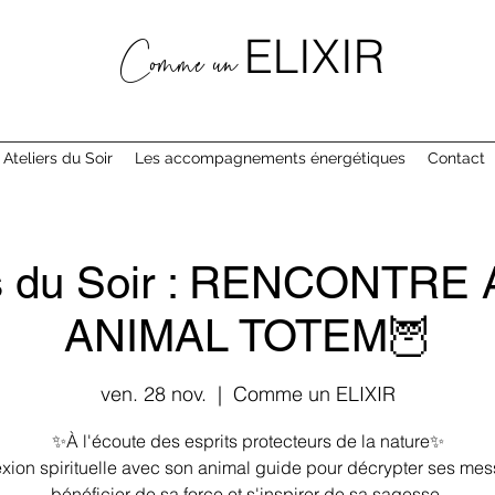
ELIXIR
Comme un
 Ateliers du Soir
Les accompagnements énergétiques
Contact
ers du Soir : RENCONTR
ANIMAL TOTEM🦉
ven. 28 nov.
  |  
Comme un ELIXIR
✨À l'écoute des esprits protecteurs de la nature✨
ion spirituelle avec son animal guide pour décrypter ses me
bénéficier de sa force et s'inspirer de sa sagesse.