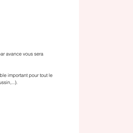
 par avance vous sera 
le important pour tout le 
sin,...).