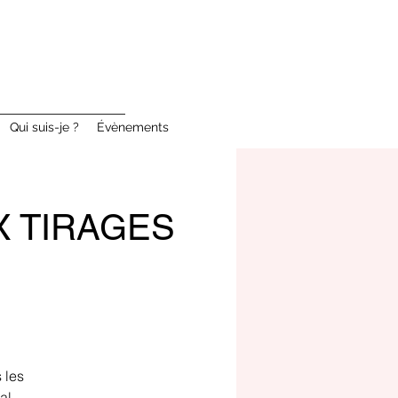
Qui suis-je ?
Évènements
AUX TIRAGES
 les
al,