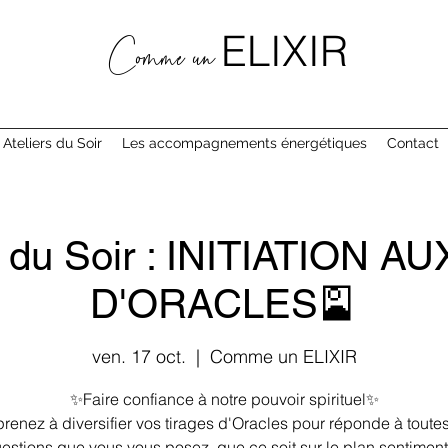
ELIXIR
Comme un
 Ateliers du Soir
Les accompagnements énergétiques
Contact
rs du Soir : INITIATION 
D'ORACLES🎴
ven. 17 oct.
  |  
Comme un ELIXIR
✨Faire confiance à notre pouvoir spirituel✨
renez à diversifier vos tirages d'Oracles pour réponde à toutes
estions que vous vous posez, que ce soit sur le plan sentiment